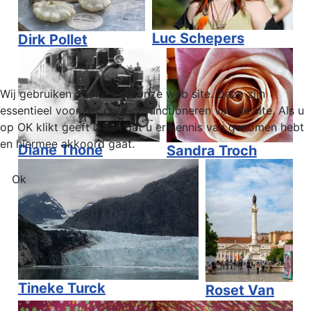
Luc Schepers
Dirk Pollet
Wij gebruiken cookies op onze web site. Deze zijn
essentieel voor het correct functioneren van de site. Als u
op OK klikt geeft u aan dat u er kennis van genomen hebt
en hiermee akkoord gaat.
Diane Thoné
Sandra Troch
Ok
Tineke Turck
Roset Van
Praet