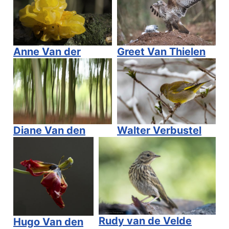
Anne Van der
Greet Van Thielen
Linden
Diane Van den
Walter Verbustel
Eynde
Rudy van de Velde
Hugo Van den