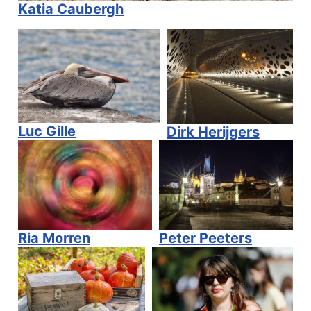
Katia Caubergh
Luc Gille
Dirk Herijgers
Ria Morren
Peter Peeters