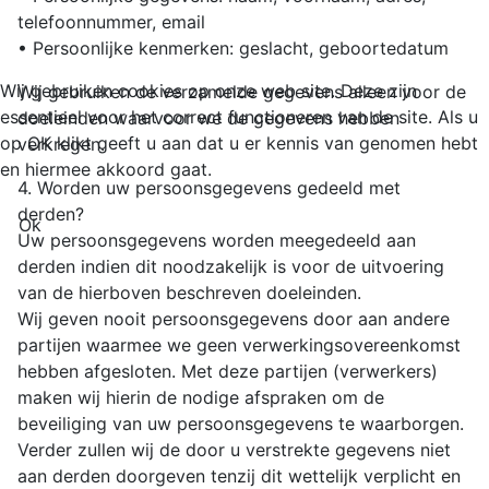
telefoonnummer, email
• Persoonlijke kenmerken: geslacht, geboortedatum
Wij gebruiken cookies op onze web site. Deze zijn
Wij gebruiken de verzamelde gegevens alleen voor de
essentieel voor het correct functioneren van de site. Als u
doeleinden waarvoor we de gegevens hebben
op OK klikt geeft u aan dat u er kennis van genomen hebt
verkregen.
en hiermee akkoord gaat.
4. Worden uw persoonsgegevens gedeeld met
derden?
Ok
Uw persoonsgegevens worden meegedeeld aan
derden indien dit noodzakelijk is voor de uitvoering
van de hierboven beschreven doeleinden.
Wij geven nooit persoonsgegevens door aan andere
partijen waarmee we geen verwerkingsovereenkomst
hebben afgesloten. Met deze partijen (verwerkers)
maken wij hierin de nodige afspraken om de
beveiliging van uw persoonsgegevens te waarborgen.
Verder zullen wij de door u verstrekte gegevens niet
aan derden doorgeven tenzij dit wettelijk verplicht en